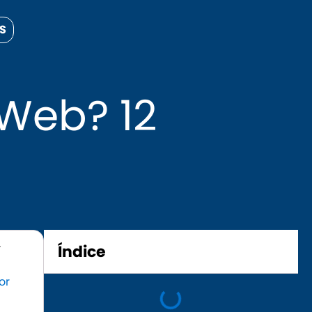
S
Web? 12
r
Índice
or