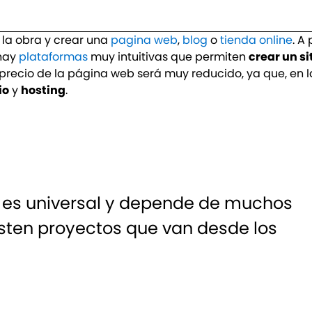
la obra y crear una
pagina web
,
blog
o
tienda online
. A
 hay
plataformas
muy intuitivas que permiten
crear un si
el precio de la página web será muy reducido, ya que, en l
io
y
hosting
.
o es universal y depende de muchos
isten proyectos que van desde los