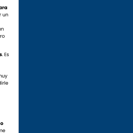
para
r un
an
ro
s
. Es
 muy
irle
ño
 me