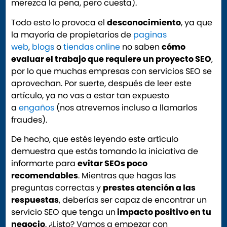
merezca la pena, pero cuesta).
Todo esto lo provoca el
desconocimiento
, ya que
la mayoría de propietarios de
paginas
web
,
blogs
o
tiendas online
no saben
cómo
evaluar el trabajo que requiere un proyecto SEO
,
por lo que muchas empresas con servicios SEO se
aprovechan. Por suerte, después de leer este
artículo, ya no vas a estar tan expuesto
a
engaños
(nos atrevemos incluso a llamarlos
fraudes).
De hecho, que estés leyendo este artículo
demuestra que estás tomando la iniciativa de
informarte para
evitar SEOs poco
recomendables
. Mientras que hagas las
preguntas correctas y
prestes atención a las
respuestas
, deberías ser capaz de encontrar un
servicio SEO que tenga un
impacto positivo en tu
negocio
. ¿Listo? Vamos a empezar con